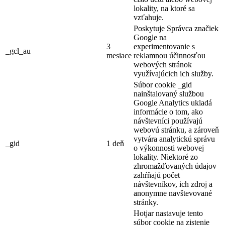
lokality, na ktoré sa
vzťahuje.
Poskytuje Správca značiek
Google na
3
experimentovanie s
_gcl_au
mesiace
reklamnou účinnosťou
webových stránok
využívajúcich ich služby.
Súbor cookie _gid
nainštalovaný službou
Google Analytics ukladá
informácie o tom, ako
návštevníci používajú
webovú stránku, a zároveň
vytvára analytickú správu
_gid
1 deň
o výkonnosti webovej
lokality. Niektoré zo
zhromažďovaných údajov
zahŕňajú počet
návštevníkov, ich zdroj a
anonymne navštevované
stránky.
Hotjar nastavuje tento
súbor cookie na zistenie