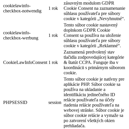
zásuvným modulom GDPR
cookielawinfo-
1 rok
Cookie Consent na zaznamenanie
checkbox-notwendig
súhlasu používateľa pre súbory
cookie v kategórii „Nevyhnutné“.
Tento súbor cookie nastavený
doplnkom GDPR Cookie
cookielawinfo-
1 rok
Consent sa používa na uloženie
checkbox-werbung
súhlasu používateľa pre súbory
cookie v kategórii „Reklamné“.
Zaznamená predvolený stav
tlačidla zodpovedajúcej kategórie
CookieLawInfoConsent
1 rok
& štatút CCPA. Funguje iba v
koordinácii s primárnym súborom
cookie.
Tento súbor cookie je natívny pre
aplikácie PHP. Súbor cookie sa
používa na ukladanie a
identifikáciu jedinečného ID
relácie používateľa na účely
PHPSESSID
session
riadenia relácie používateľa na
webovej stránke. Súbor cookie je
súbor cookie relácie a vymaže sa
po zatvorení všetkých okien
prehliadača.