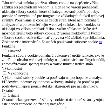
Táto webová stránka používa súbory cookie na zlepšenie vášho
zážitku pri prechádzaní webom. Z nich sa vo vašom prehliadači
ukladajú súbory cookie, ktoré sú kategorizované podľa potreby,
pretože sú nevyhnutné pre fungovanie základných funkcií webovej
stránky. Používame aj cookies tretích strán, ktoré nám pomáhajú
analyzovať a porozumieť tejto webovej stránke. Tieto cookies sa
ukladajú vo vašom prehliadači iba s vaším súhlasom. Máte tiež
možnosť zrušiť tieto súbory cookie. Zrušenie niektorých z týchto
súborov cookie však môže mať vplyv na váš zážitok z prehliadania.
Získajte viac informácií o Zásadách používania súborov cookie
tu
Funkčné
Funkčné
Funkčné súbory cookie pomáhajú vykonávať určité funkcie, ako je
zdieľanie obsahu webovej stránky na platformách sociálnych médií,
zhromažďovanie spätnej väzby a ďalšie funkcie tretích strán.
Výkonnostné
Výkonnostné
Výkonnostné súbory cookie sa používajú na pochopenie a analýzu
kľúčových indexov výkonnosti webovej stránky, čo pomáha pri
poskytovaní lepšej používateľskej skúsenosti pre návštevníkov.
Ostatné
Ostatné
Ostatné nekategorizované súbory cookie sú tie, ktoré sa analyzujú a
ešte neboli zaradené do žiadnej kategórie.