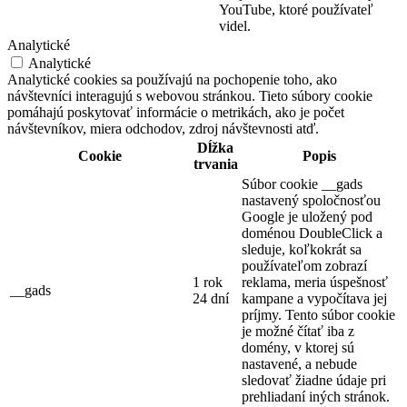
YouTube, ktoré používateľ
videl.
Analytické
Analytické
Analytické cookies sa používajú na pochopenie toho, ako
návštevníci interagujú s webovou stránkou. Tieto súbory cookie
pomáhajú poskytovať informácie o metrikách, ako je počet
návštevníkov, miera odchodov, zdroj návštevnosti atď.
Dĺžka
Cookie
Popis
trvania
Súbor cookie __gads
nastavený spoločnosťou
Google je uložený pod
doménou DoubleClick a
sleduje, koľkokrát sa
používateľom zobrazí
1 rok
reklama, meria úspešnosť
__gads
24 dní
kampane a vypočítava jej
príjmy. Tento súbor cookie
je možné čítať iba z
domény, v ktorej sú
nastavené, a nebude
sledovať žiadne údaje pri
prehliadaní iných stránok.