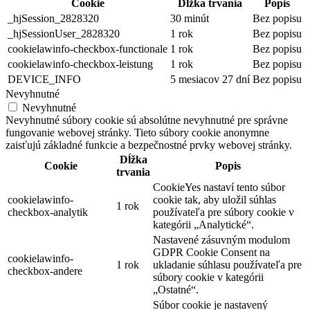
Cookie
Dĺžka trvania
Popis
_hjSession_2828320
30 minút
Bez popisu
_hjSessionUser_2828320
1 rok
Bez popisu
cookielawinfo-checkbox-functionale
1 rok
Bez popisu
cookielawinfo-checkbox-leistung
1 rok
Bez popisu
DEVICE_INFO
5 mesiacov 27 dní
Bez popisu
Nevyhnutné
Nevyhnutné
Nevyhnutné súbory cookie sú absolútne nevyhnutné pre správne
fungovanie webovej stránky. Tieto súbory cookie anonymne
zaisťujú základné funkcie a bezpečnostné prvky webovej stránky.
Dĺžka
Cookie
Popis
trvania
CookieYes nastaví tento súbor
cookielawinfo-
cookie tak, aby uložil súhlas
1 rok
checkbox-analytik
používateľa pre súbory cookie v
kategórii „Analytické“.
Nastavené zásuvným modulom
GDPR Cookie Consent na
cookielawinfo-
1 rok
ukladanie súhlasu používateľa pre
checkbox-andere
súbory cookie v kategórii
„Ostatné“.
Súbor cookie je nastavený