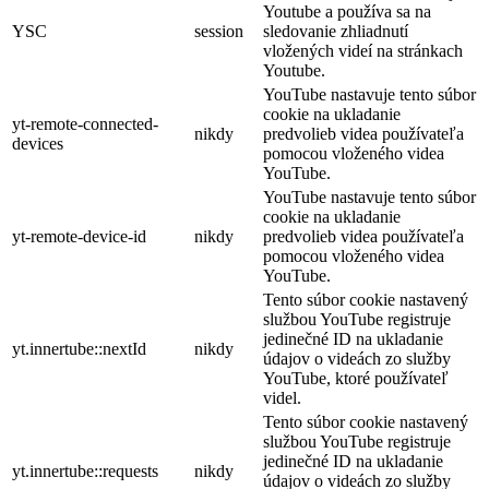
Youtube a používa sa na
YSC
session
sledovanie zhliadnutí
vložených videí na stránkach
Youtube.
YouTube nastavuje tento súbor
cookie na ukladanie
yt-remote-connected-
nikdy
predvolieb videa používateľa
devices
pomocou vloženého videa
YouTube.
YouTube nastavuje tento súbor
cookie na ukladanie
yt-remote-device-id
nikdy
predvolieb videa používateľa
pomocou vloženého videa
YouTube.
Tento súbor cookie nastavený
službou YouTube registruje
jedinečné ID na ukladanie
yt.innertube::nextId
nikdy
údajov o videách zo služby
YouTube, ktoré používateľ
videl.
Tento súbor cookie nastavený
službou YouTube registruje
jedinečné ID na ukladanie
yt.innertube::requests
nikdy
údajov o videách zo služby