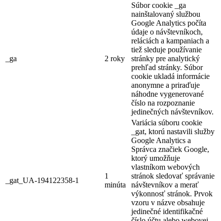
Súbor cookie _ga
nainštalovaný službou
Google Analytics počíta
údaje o návštevníkoch,
reláciách a kampaniach a
tiež sleduje používanie
_ga
2 roky
stránky pre analytický
prehľad stránky. Súbor
cookie ukladá informácie
anonymne a priraďuje
náhodne vygenerované
číslo na rozpoznanie
jedinečných návštevníkov.
Variácia súboru cookie
_gat, ktorú nastavili služby
Google Analytics a
Správca značiek Google,
ktorý umožňuje
vlastníkom webových
1
stránok sledovať správanie
_gat_UA-194122358-1
minúta
návštevníkov a merať
výkonnosť stránok. Prvok
vzoru v názve obsahuje
jedinečné identifikačné
číslo účtu alebo webovej