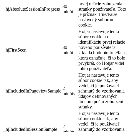
prvej relácie zobrazenia
30
_hjAbsoluteSessionInProgress
stránky používateľa. Toto
minút
je príznak True/False
nastavený súborom
cookie.
Hotjar nastavuje tento
súbor cookie na
identifikáciu prvej relácie
30
nového používateľa.
_hjFirstSeen
minút
Ukladá hodnotu true/false,
ktorá označuje, či to bolo
prvýkrát, čo Hotjar videl
tohto používateľa.
Hotjar nastavuje tento
súbor cookie tak, aby
vedel, či je používateľ
2
_hjIncludedInPageviewSample
zahrnutý do vzorkovania
minúty
údajov definovaných
limitom počtu zobrazení
stránky.
Hotjar nastavuje tento
súbor cookie tak, aby
vedel, či je používateľ
2
_hjIncludedInSessionSample
zahrnutý do vzorkovania
minúty