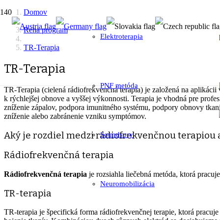
Domov
Reha program
Elektroterapia
TR-Terapia
TR-Terapia
PNF metóda
TR-Terapia (cielená rádiofrekvenčná terapia) je založená na aplikác
k rýchlejšej obnove a vyššej výkonnosti. Terapia je vhodná pre profe
zníženie zápalov, podpora imunitného systému, podpory obnovy tkani
zníženie alebo zabránenie vzniku symptómov.
Aký je rozdiel medzi rádiofrekvenčnou terapiou 
Soundsory
Rádiofrekvenčná terapia
Rádiofrekvenčná terapia
je rozsiahla liečebná metóda, ktorá pracuj
Neuromobilizácia
TR-terapia
TR-terapia je špecifická forma rádiofrekvenčnej terapie, ktorá pracuj