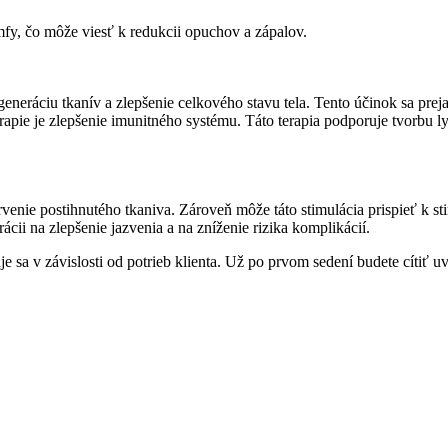
fy, čo môže viesť k redukcii opuchov a zápalov.
neráciu tkanív a zlepšenie celkového stavu tela. Tento účinok sa prej
apie je zlepšenie imunitného systému. Táto terapia podporuje tvorbu l
venie postihnutého tkaniva. Zároveň môže táto stimulácia prispieť k s
ácii na zlepšenie jazvenia a na zníženie rizika komplikácií.
je sa v závislosti od potrieb klienta. Už po prvom sedení budete cítiť 