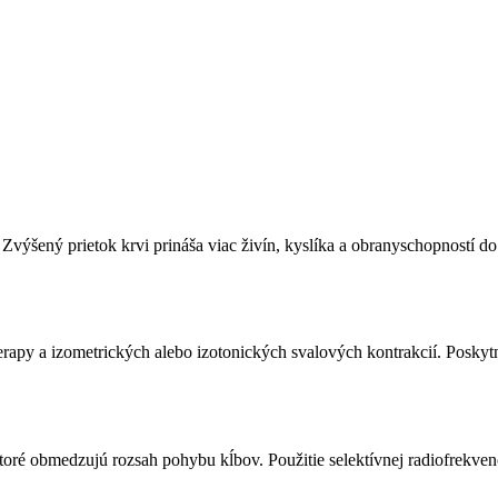
Zvýšený prietok krvi prináša viac živín, kyslíka a obranyschopností d
py a izometrických alebo izotonických svalových kontrakcií. Poskytnut
ré obmedzujú rozsah pohybu kĺbov. Použitie selektívnej radiofrekvenč