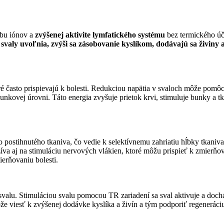
ybu iónov a
zvýšenej aktivite lymfatického systému
bez termického úč
a
svaly uvoľnia, zvýši sa zásobovanie kyslíkom, dodávajú sa živiny 
 často prispievajú k bolesti. Redukciou napätia v svaloch môže pomô
unkovej úrovni. Táto energia zvyšuje prietok krvi, stimuluje bunky a
ostihnutého tkaniva, čo vedie k selektívnemu zahriatiu hĺbky tkaniva. 
va aj na stimuláciu nervových vlákien, ktoré môžu prispieť k zmierňov
ierňovaniu bolesti.
valu. Stimuláciou svalu pomocou TR zariadení sa sval aktivuje a dochád
 viesť k zvýšenej dodávke kyslíka a živín a tým podporiť regeneráciu