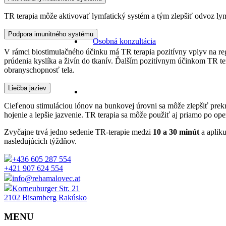
TR terapia môže aktivovať lymfatický systém a tým zlepšiť odvoz lym
Podpora imunitného systému
Osobná konzultácia
V rámci biostimulačného účinku má TR terapia pozitívny vplyv na rege
prúdenia kyslíka a živín do tkanív. Ďalším pozitívnym účinkom TR ter
obranyschopnosť tela.
Liečba jaziev
Cieľenou stimuláciou iónov na bunkovej úrovni sa môže zlepšiť prekr
hojenie a lepšie jazvenie. TR terapia sa môže použiť aj priamo po oper
Zvyčajne trvá jedno sedenie TR-terapie medzi
10 a 30 minút
a apliku
nasledujúcich týždňov.
+436 605 287 554
+421 907 624 554
info@rehamalovec.at
Korneuburger Str. 21
2102 Bisamberg Rakúsko
MENU