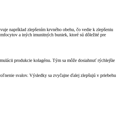
avuje napríklad zlepšením krvného obehu, čo vedie k zlepšeniu
ymfocytov a iných imunitných buniek, ktoré sú dôležité pre
timulácii produkcie kolagénu. Tým sa môže dosiahnuť rýchlejšie
uvoľnenie svalov. Výsledky sa zvyčajne ďalej zlepšujú v priebehu