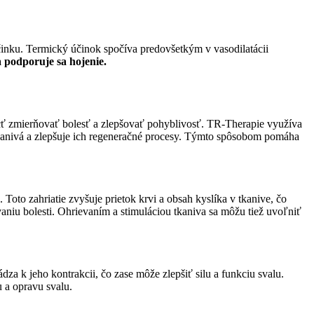
inku. Termický účinok spočíva predovšetkým v vasodilatácii
a podporuje sa hojenie.
cť zmierňovať bolesť a zlepšovať pohyblivosť. TR-Therapie využíva
 tkanivá a zlepšuje ich regeneračné procesy. Týmto spôsobom pomáha
Toto zahriatie zvyšuje prietok krvi a obsah kyslíka v tkanive, čo
aniu bolesti. Ohrievaním a stimuláciou tkaniva sa môžu tiež uvoľniť
za k jeho kontrakcii, čo zase môže zlepšiť silu a funkciu svalu.
 a opravu svalu.