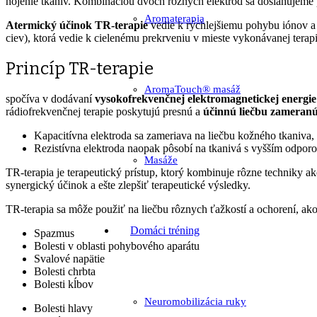
hojenie tkanív. Kombináciou dvoch rôznych elektród sa dosiahujeme
Aromaterapia
Atermický účinok TR-terapie
vedie k rýchlejšiemu pohybu iónov a z
ciev), ktorá vedie k cielenému prekrveniu v mieste vykonávanej terapi
Princíp TR-terapie
AromaTouch® masáž
spočíva v dodávaní
vysokofrekvenčnej elektromagnetickej energie
rádiofrekvenčnej terapie poskytujú presnú a
účinnú liečbu zameranú
Kapacitívna elektroda sa zameriava na liečbu kožného tkaniva,
Rezistívna elektroda naopak pôsobí na tkanivá s vyšším odporo
Masáže
TR-terapia je terapeutický prístup, ktorý kombinuje rôzne techniky
synergický účinok a ešte zlepšiť terapeutické výsledky.
TR-terapia sa môže použiť na liečbu rôznych ťažkostí a ochorení, ako
Domáci tréning
Spazmus
Bolesti v oblasti pohybového aparátu
Svalové napätie
Bolesti chrbta
Bolesti kĺbov
Neuromobilizácia ruky
Bolesti hlavy