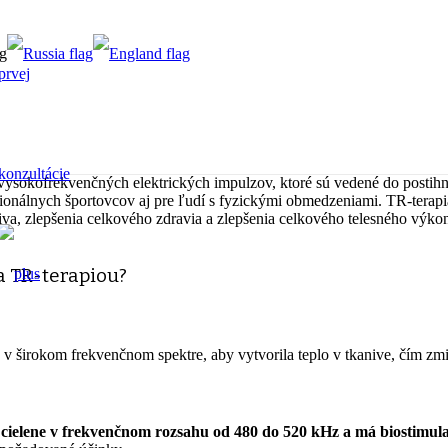
prvej
konzultácie
ii vysokofrekvenčných elektrických impulzov, ktoré sú vedené do postih
sionálnych športovcov aj pre ľudí s fyzickými obmedzeniami. TR-terapi
va, zlepšenia celkového zdravia a zlepšenia celkového telesného výko
a TR-terapiou?
e v širokom frekvenčnom spektre, aby vytvorila teplo v tkanive, čím zmi
e
cielene v frekvenčnom rozsahu od 480 do 520 kHz a má biostimul