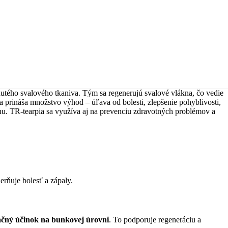
nutého svalového tkaniva. Tým sa regenerujú svalové vlákna, čo vedie
a prináša množstvo výhod – úľava od bolesti, zlepšenie pohyblivosti,
nu. TR-tearpia sa využíva aj na prevenciu zdravotných problémov a
erňuje bolesť a zápaly.
ačný účinok na bunkovej úrovni
. To podporuje regeneráciu a