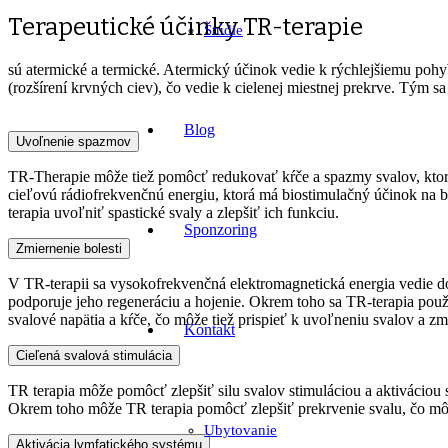
Terapeutické účinky TR-terapie
Štúdie
sú atermické a termické. Atermický účinok vedie k rýchlejšiemu poh
(rozšírení krvných ciev), čo vedie k cielenej miestnej prekrve. Tým s
Blog
Uvoľnenie spazmov
TR-Therapie môže tiež pomôcť redukovať kŕče a spazmy svalov, ktoré
cieľovú rádiofrekvenčnú energiu, ktorá má biostimulačný účinok na b
terapia uvoľniť spastické svaly a zlepšiť ich funkciu.
Sponzoring
Zmiernenie bolesti
V TR-terapii sa vysokofrekvenčná elektromagnetická energia vedie do p
podporuje jeho regeneráciu a hojenie. Okrem toho sa TR-terapia použí
svalové napätia a kŕče, čo môže tiež prispieť k uvoľneniu svalov a zm
Kontakt
Cieľená svalová stimulácia
TR terapia môže pomôcť zlepšiť silu svalov stimuláciou a aktiváciou s
Okrem toho môže TR terapia pomôcť zlepšiť prekrvenie svalu, čo môže
Ubytovanie
Aktivácia lymfatického systému