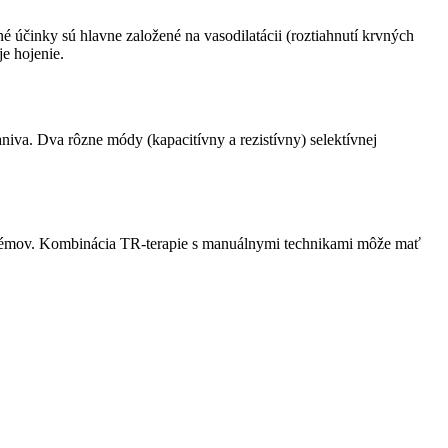
é účinky sú hlavne založené na vasodilatácii (roztiahnutí krvných
je hojenie.
niva. Dva rôzne módy (kapacitívny a rezistívny) selektívnej
roblémov. Kombinácia TR-terapie s manuálnymi technikami môže mať