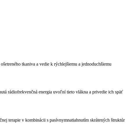
o ošetreného tkaniva a vedie k rýchlejšiemu a jednoduchšiemu
á rádiofrekvenčná energia uvoľní tieto vlákna a privedie ich späť
nej terapie v kombinácii s pasívnymnatiahnutím skrátených štruktúr