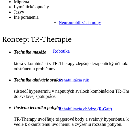
Migréna
Lymfatické opuchy
Jazvy
Iné poranenia
Neuromobilizácia nohy
Koncept TR-Therapie
Robotika
Technika masáže
ktorá v kombinácii s TR-Therapy zlepšuje terapeutický účinok. 
odstráneniu problémov.
Technika aktivácie svalov
Rehabilitácia rúk
sústredí hypertermiu v napnutých svaloch kombináciou TR-Thera
do svalovej spolupráce.
Pasívna technika pohybu
Rehabilitácia chôdze (R-Gait)
TR-Therapy uvoľňuje triggerové body a svalový hypertónus, kto
vedie k okamžitému uvoľneniu a zvýšeniu rozsahu pohybu.