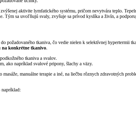
 požadované účinky.
výšenej aktivite lymfatického systému, pričom nevytvára teplo. Tepeln
e. Tým sa uvoľňujú svaly, zvyšuje sa prívod kyslíka a živín, a podporu
do požadovaného tkaniva, čo vedie nielen k selektívnej hypertermii tka
 na konkrétne tkanivo
.
 podkožného tkaniva a svalov.
m, ako napríklad svalové pripony, šlachy a väzy.
 ako masáže, manuálne terapie a iné, na liečbu rôznych zdravotných p
 napríklad: