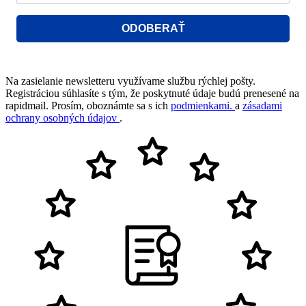
ODOBERAŤ
Na zasielanie newsletteru využívame službu rýchlej pošty.
Registráciou súhlasíte s tým, že poskytnuté údaje budú prenesené na
rapidmail. Prosím, oboznámte sa s ich
podmienkami.
a
zásadami
ochrany osobných údajov
.