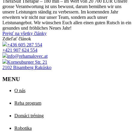
TheraSuit Therapie – 180 min – im Wert von 20 700 EUR Unsere
grosse Verantwortung ist uns bewusst, darum bemühen wir uns
unsere Leistungen ständig zu verbessern. Im komennden Jahr
erweitern wir nicht nur unser Team, sondern auch unser
Leistunangebot. Wir wünschen Euch allen einen guten Rutsch in ein
gesundes und fröhliches Neues Jahr!
Prejsť na všetky články
Zdieľať článok
+436 605 287 554
+421 907 624 554
info@rehamalovec.at
Korneuburger Str. 21
2102 Bisamberg Rakúsko
MENU
O nás
Reha program
Domáci tréning
Robotika