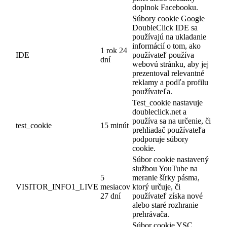
doplnok Facebooku.
Súbory cookie Google
DoubleClick IDE sa
používajú na ukladanie
informácií o tom, ako
1 rok 24
IDE
používateľ používa
dní
webovú stránku, aby jej
prezentoval relevantné
reklamy a podľa profilu
používateľa.
Test_cookie nastavuje
doubleclick.net a
používa sa na určenie, či
test_cookie
15 minút
prehliadač používateľa
podporuje súbory
cookie.
Súbor cookie nastavený
službou YouTube na
5
meranie šírky pásma,
VISITOR_INFO1_LIVE
mesiacov
ktorý určuje, či
27 dní
používateľ získa nové
alebo staré rozhranie
prehrávača.
Súbor cookie YSC