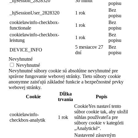
_hjSession_2828320
30 minút
popisu
Bez
_hjSessionUser_2828320
1 rok
popisu
cookielawinfo-checkbox-
Bez
1 rok
functionale
popisu
cookielawinfo-checkbox-
Bez
1 rok
leistung
popisu
5 mesiacov 27
Bez
DEVICE_INFO
dní
popisu
Nevyhnutné
Nevyhnutné
Nevyhnutné súbory cookie sú absolútne nevyhnutné pre
správne fungovanie webovej stránky. Tieto súbory cookie
anonymne zaisťujú základné funkcie a bezpečnostné prvky
webovej stránky.
Dĺžka
Cookie
Popis
trvania
CookieYes nastaví tento
súbor cookie tak, aby uložil
cookielawinfo-
1 rok
súhlas používateľa pre
checkbox-analytik
súbory cookie v kategórii
„Analytické“.
Nastavené zásuvným