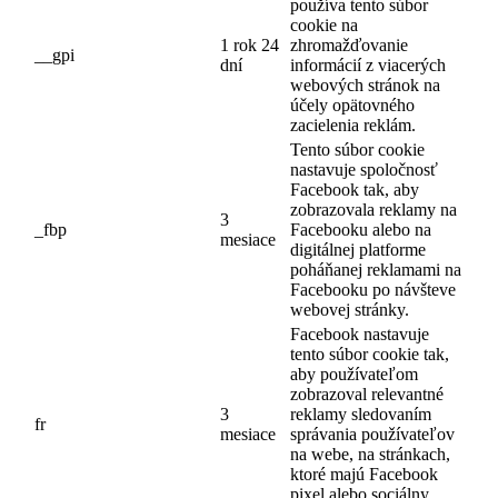
používa tento súbor
cookie na
1 rok 24
zhromažďovanie
__gpi
dní
informácií z viacerých
webových stránok na
účely opätovného
zacielenia reklám.
Tento súbor cookie
nastavuje spoločnosť
Facebook tak, aby
zobrazovala reklamy na
3
_fbp
Facebooku alebo na
mesiace
digitálnej platforme
poháňanej reklamami na
Facebooku po návšteve
webovej stránky.
Facebook nastavuje
tento súbor cookie tak,
aby používateľom
zobrazoval relevantné
3
reklamy sledovaním
fr
mesiace
správania používateľov
na webe, na stránkach,
ktoré majú Facebook
pixel alebo sociálny