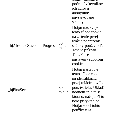
počet návštevníkov,
ich zdroj a
anonymne
navštevované
stránky.
Hotjar nastavuje
tento súbor cookie
na zistenie prvej
relácie zobrazenia
30
_hjAbsoluteSessionInProgress
stránky používateľa.
minút
Toto je príznak
True/False
nastavený súborom
cookie.
Hotjar nastavuje
tento súbor cookie
na identifikáciu
prvej relácie nového
30
používateľa. Ukladá
_hjFirstSeen
minút
hodnotu true/false,
ktorá označuje, či to
bolo prvýkrát, čo
Hotjar videl tohto
používateľa.