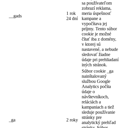
sa používateľom
zobrazí reklama,
1 rok
meria úspešnosť
__gads
24 dní
kampane a
vypočítava jej
príjmy. Tento súbor
cookie je možné
čítať iba z domény,
v ktorej sú
nastavené, a nebude
sledovať žiadne
údaje pri prehliadaní
iných stránok.
Súbor cookie _ga
nainštalovaný
službou Google
Analytics počíta
údaje o
návštevníkoch,
reláciách a
kampaniach a tiež
sleduje používanie
stránky pre
_ga
2 roky
analytický prehľad
stránky. Súbor