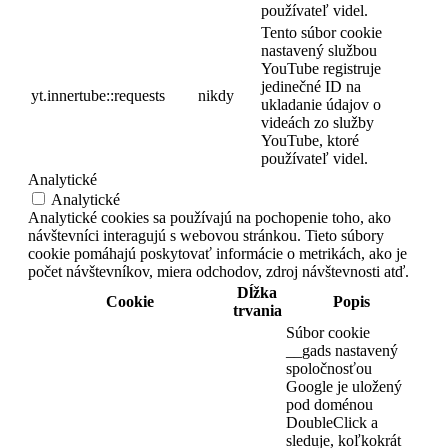
používateľ videl.
Tento súbor cookie
nastavený službou
YouTube registruje
jedinečné ID na
yt.innertube::requests
nikdy
ukladanie údajov o
videách zo služby
YouTube, ktoré
používateľ videl.
Analytické
Analytické
Analytické cookies sa používajú na pochopenie toho, ako
návštevníci interagujú s webovou stránkou. Tieto súbory
cookie pomáhajú poskytovať informácie o metrikách, ako je
počet návštevníkov, miera odchodov, zdroj návštevnosti atď.
Dĺžka
Cookie
Popis
trvania
Súbor cookie
__gads nastavený
spoločnosťou
Google je uložený
pod doménou
DoubleClick a
sleduje, koľkokrát