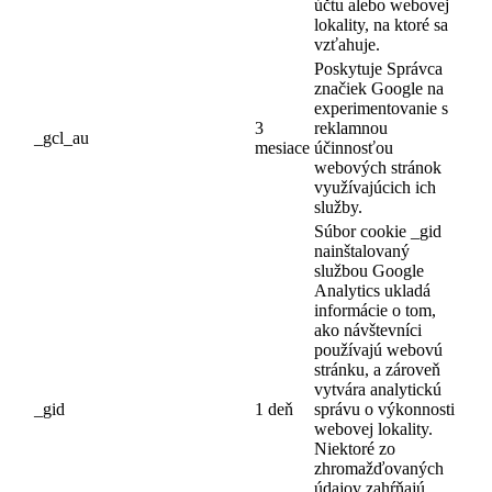
účtu alebo webovej
lokality, na ktoré sa
vzťahuje.
Poskytuje Správca
značiek Google na
experimentovanie s
3
reklamnou
_gcl_au
mesiace
účinnosťou
webových stránok
využívajúcich ich
služby.
Súbor cookie _gid
nainštalovaný
službou Google
Analytics ukladá
informácie o tom,
ako návštevníci
používajú webovú
stránku, a zároveň
vytvára analytickú
_gid
1 deň
správu o výkonnosti
webovej lokality.
Niektoré zo
zhromažďovaných
údajov zahŕňajú