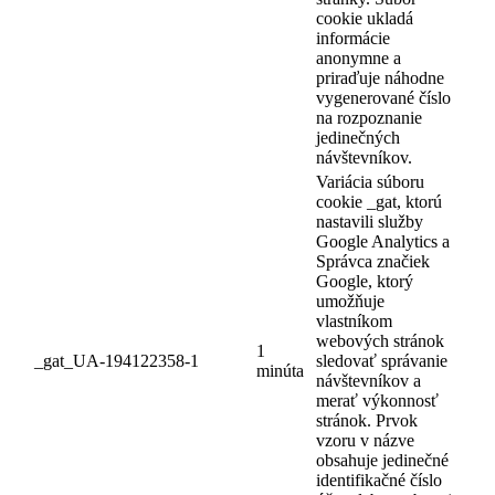
cookie ukladá
informácie
anonymne a
priraďuje náhodne
vygenerované číslo
na rozpoznanie
jedinečných
návštevníkov.
Variácia súboru
cookie _gat, ktorú
nastavili služby
Google Analytics a
Správca značiek
Google, ktorý
umožňuje
vlastníkom
webových stránok
1
_gat_UA-194122358-1
sledovať správanie
minúta
návštevníkov a
merať výkonnosť
stránok. Prvok
vzoru v názve
obsahuje jedinečné
identifikačné číslo