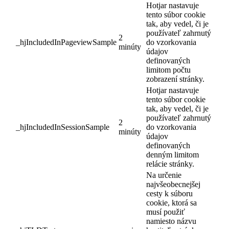
Hotjar nastavuje
tento súbor cookie
tak, aby vedel, či je
používateľ zahrnutý
2
_hjIncludedInPageviewSample
do vzorkovania
minúty
údajov
definovaných
limitom počtu
zobrazení stránky.
Hotjar nastavuje
tento súbor cookie
tak, aby vedel, či je
používateľ zahrnutý
2
_hjIncludedInSessionSample
do vzorkovania
minúty
údajov
definovaných
denným limitom
relácie stránky.
Na určenie
najvšeobecnejšej
cesty k súboru
cookie, ktorá sa
musí použiť
namiesto názvu