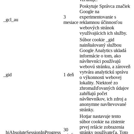
Poskytuje Správca značiek
Google na
3
experimentovanie s
_gcl_au
mesiace
reklamnou účinnosťou
webových stránok
využívajúcich ich služby.
Súbor cookie _gid
nainštalovaný službou
Google Analytics ukladá
informácie o tom, ako
návštevníci používajú
webovú stránku, a zároveň
vytvára analytickú správu
_gid
1 deň
o výkonnosti webovej
lokality. Niektoré zo
zhromažďovaných údajov
zahŕňajú počet
návštevníkov, ich zdroj a
anonymne navštevované
stránky.
Hotjar nastavuje tento
súbor cookie na zistenie
prvej relácie zobrazenia
30
_hjAbsoluteSessionInProgress
stránky používateľa. Toto