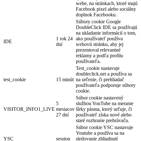
webe, na stránkach, ktoré majú
Facebook pixel alebo sociálny
doplnok Facebooku.
Súbory cookie Google
DoubleClick IDE sa používajú
na ukladanie informácií o tom,
1 rok 24
ako používateľ používa
IDE
dní
webovú stránku, aby jej
prezentoval relevantné
reklamy a podľa profilu
používateľa.
Test_cookie nastavuje
doubleclick.net a používa sa
test_cookie
15 minút
na určenie, či prehliadač
používateľa podporuje súbory
cookie.
Súbor cookie nastavený
5
službou YouTube na meranie
VISITOR_INFO1_LIVE
mesiacov
šírky pásma, ktorý určuje, či
27 dní
používateľ získa nové alebo
staré rozhranie prehrávača.
Súbor cookie YSC nastavuje
Youtube a používa sa na
YSC
session
sledovanie zhliadnutí