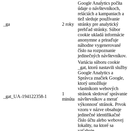
Google Analytics počíta
údaje o návštevníkoch,
reláciách a kampaniach a
tiež sleduje používanie
_ga
2 roky
stránky pre analytický
prehľad stránky. Súbor
cookie ukladá informácie
anonymne a priraďuje
náhodne vygenerované
číslo na rozpoznanie
jedinečných návštevníkov.
Variácia súboru cookie
_gat, ktorú nastavili služby
Google Analytics a
Správca značiek Google,
ktorý umožňuje
vlastníkom webových
1
stránok sledovať správanie
_gat_UA-194122358-1
minúta
návštevníkov a merať
výkonnosť stránok. Prvok
vzoru v názve obsahuje
jedinečné identifikačné
číslo účtu alebo webovej
lokality, na ktoré sa
vzťahuje.