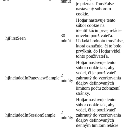
minút
je príznak True/False
nastavený súborom
cookie.
Hotjar nastavuje tento
súbor cookie na
identifikáciu prvej relácie
30
nového používateľa.
_hjFirstSeen
minút
Ukladá hodnotu true/false,
ktorá označuje, či to bolo
prvýkrát, čo Hotjar videl
tohto používateľa.
Hotjar nastavuje tento
súbor cookie tak, aby
vedel, či je používateľ
2
_hjIncludedInPageviewSample
zahrnutý do vzorkovania
minúty
údajov definovaných
limitom počtu zobrazení
stránky.
Hotjar nastavuje tento
súbor cookie tak, aby
vedel, či je používateľ
2
_hjIncludedInSessionSample
zahrnutý do vzorkovania
minúty
údajov definovaných
denným limitom relácie