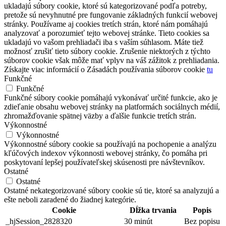
ukladajú súbory cookie, ktoré sú kategorizované podľa potreby,
pretože sú nevyhnutné pre fungovanie základných funkcií webovej
stránky. Používame aj cookies tretích strán, ktoré nám pomáhajú
analyzovať a porozumieť tejto webovej stránke. Tieto cookies sa
ukladajú vo vašom prehliadači iba s vaším súhlasom. Máte tiež
možnosť zrušiť tieto súbory cookie. Zrušenie niektorých z týchto
súborov cookie však môže mať vplyv na váš zážitok z prehliadania.
Získajte viac informácií o Zásadách používania súborov cookie
tu
Funkčné
Funkčné
Funkčné súbory cookie pomáhajú vykonávať určité funkcie, ako je
zdieľanie obsahu webovej stránky na platformách sociálnych médií,
zhromažďovanie spätnej väzby a ďalšie funkcie tretích strán.
Výkonnostné
Výkonnostné
Výkonnostné súbory cookie sa používajú na pochopenie a analýzu
kľúčových indexov výkonnosti webovej stránky, čo pomáha pri
poskytovaní lepšej používateľskej skúsenosti pre návštevníkov.
Ostatné
Ostatné
Ostatné nekategorizované súbory cookie sú tie, ktoré sa analyzujú a
ešte neboli zaradené do žiadnej kategórie.
Cookie
Dĺžka trvania
Popis
_hjSession_2828320
30 minút
Bez popisu