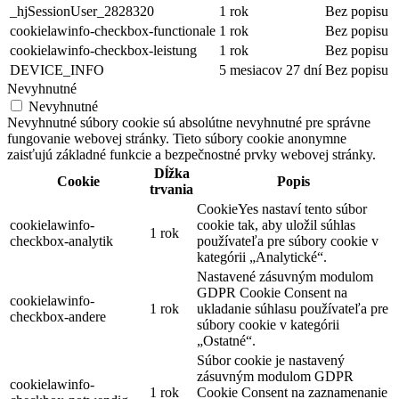
_hjSessionUser_2828320
1 rok
Bez popisu
cookielawinfo-checkbox-functionale
1 rok
Bez popisu
cookielawinfo-checkbox-leistung
1 rok
Bez popisu
DEVICE_INFO
5 mesiacov 27 dní
Bez popisu
Nevyhnutné
Nevyhnutné
Nevyhnutné súbory cookie sú absolútne nevyhnutné pre správne
fungovanie webovej stránky. Tieto súbory cookie anonymne
zaisťujú základné funkcie a bezpečnostné prvky webovej stránky.
Dĺžka
Cookie
Popis
trvania
CookieYes nastaví tento súbor
cookielawinfo-
cookie tak, aby uložil súhlas
1 rok
checkbox-analytik
používateľa pre súbory cookie v
kategórii „Analytické“.
Nastavené zásuvným modulom
GDPR Cookie Consent na
cookielawinfo-
1 rok
ukladanie súhlasu používateľa pre
checkbox-andere
súbory cookie v kategórii
„Ostatné“.
Súbor cookie je nastavený
zásuvným modulom GDPR
cookielawinfo-
1 rok
Cookie Consent na zaznamenanie