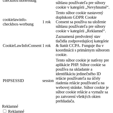
checkbox-notwendig
súhlasu používateľa pre súbory
cookie v kategórii „Nevyhnutné“.
Tento súbor cookie nastavený
doplnkom GDPR Cookie
cookielawinfo-
1 rok
Consent sa používa na uloženie
checkbox-werbung
súhlasu používateľa pre súbory
cookie v kategórii „Reklamné“.
Zaznamená predvolený stav
tlačidla zodpovedajúcej kategórie
CookieLawInfoConsent
1 rok
& štatút CCPA. Funguje iba v
koordinácii s primárnym súborom
cookie.
Tento súbor cookie je natívny pre
aplikácie PHP. Súbor cookie sa
používa na ukladanie a
identifikáciu jedinečného ID
relácie používateľa na účely
PHPSESSID
session
riadenia relácie používateľa na
webovej stránke. Súbor cookie je
súbor cookie relácie a vymaže sa
po zatvorení všetkých okien
prehliadača.
Reklamné
Reklamné