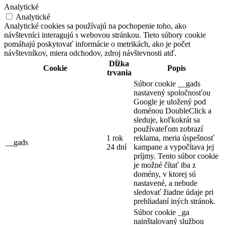
Analytické
Analytické
Analytické cookies sa používajú na pochopenie toho, ako
návštevníci interagujú s webovou stránkou. Tieto súbory cookie
pomáhajú poskytovať informácie o metrikách, ako je počet
návštevníkov, miera odchodov, zdroj návštevnosti atď.
Dĺžka
Cookie
Popis
trvania
Súbor cookie __gads
nastavený spoločnosťou
Google je uložený pod
doménou DoubleClick a
sleduje, koľkokrát sa
používateľom zobrazí
1 rok
reklama, meria úspešnosť
__gads
24 dní
kampane a vypočítava jej
príjmy. Tento súbor cookie
je možné čítať iba z
domény, v ktorej sú
nastavené, a nebude
sledovať žiadne údaje pri
prehliadaní iných stránok.
Súbor cookie _ga
nainštalovaný službou