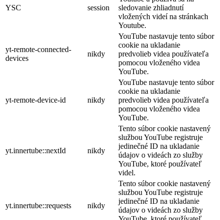
YSC
session
sledovanie zhliadnutí
vložených videí na stránkach
Youtube.
YouTube nastavuje tento súbor
cookie na ukladanie
yt-remote-connected-
nikdy
predvolieb videa používateľa
devices
pomocou vloženého videa
YouTube.
YouTube nastavuje tento súbor
cookie na ukladanie
yt-remote-device-id
nikdy
predvolieb videa používateľa
pomocou vloženého videa
YouTube.
Tento súbor cookie nastavený
službou YouTube registruje
jedinečné ID na ukladanie
yt.innertube::nextId
nikdy
údajov o videách zo služby
YouTube, ktoré používateľ
videl.
Tento súbor cookie nastavený
službou YouTube registruje
jedinečné ID na ukladanie
yt.innertube::requests
nikdy
údajov o videách zo služby
YouTube, ktoré používateľ