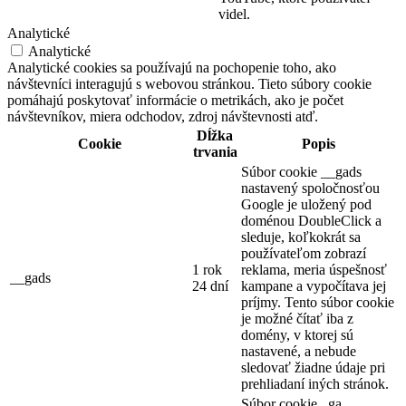
videl.
Analytické
Analytické
Analytické cookies sa používajú na pochopenie toho, ako
návštevníci interagujú s webovou stránkou. Tieto súbory cookie
pomáhajú poskytovať informácie o metrikách, ako je počet
návštevníkov, miera odchodov, zdroj návštevnosti atď.
Dĺžka
Cookie
Popis
trvania
Súbor cookie __gads
nastavený spoločnosťou
Google je uložený pod
doménou DoubleClick a
sleduje, koľkokrát sa
používateľom zobrazí
1 rok
reklama, meria úspešnosť
__gads
24 dní
kampane a vypočítava jej
príjmy. Tento súbor cookie
je možné čítať iba z
domény, v ktorej sú
nastavené, a nebude
sledovať žiadne údaje pri
prehliadaní iných stránok.
Súbor cookie _ga