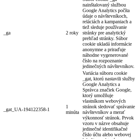
nainštalovaný službou
Google Analytics počíta
údaje o návštevníkoch,
reláciách a kampaniach a
tiež sleduje používanie
_ga
2 roky
stránky pre analytický
prehľad stránky. Súbor
cookie ukladá informácie
anonymne a priraďuje
náhodne vygenerované
číslo na rozpoznanie
jedinečných návštevníkov.
Variácia súboru cookie
_gat, ktorú nastavili služby
Google Analytics a
Správca značiek Google,
ktorý umožňuje
vlastníkom webových
1
stránok sledovať správanie
_gat_UA-194122358-1
minúta
návštevníkov a merať
výkonnosť stránok. Prvok
vzoru v názve obsahuje
jedinečné identifikačné
číslo účtu alebo webovej