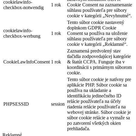
cookielawinfo-
1 rok
Cookie Consent na zaznamenanie
checkbox-notwendig
súhlasu používateľa pre súbory
cookie v kategórii „Nevyhnutné“.
Tento súbor cookie nastavený
doplnkom GDPR Cookie
cookielawinfo-
1 rok
Consent sa používa na uloženie
checkbox-werbung
súhlasu používateľa pre súbory
cookie v kategórii „Reklamné“.
Zaznamená predvolený stav
tlačidla zodpovedajúcej kategórie
CookieLawInfoConsent
1 rok
& štatút CCPA. Funguje iba v
koordinácii s primárnym súborom
cookie.
Tento súbor cookie je natívny pre
aplikácie PHP. Súbor cookie sa
používa na ukladanie a
identifikáciu jedinečného ID
relácie používateľa na účely
PHPSESSID
session
riadenia relácie používateľa na
webovej stránke. Súbor cookie je
súbor cookie relácie a vymaže sa
po zatvorení všetkých okien
prehliadača.
Reklamné