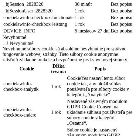
_hjSession_2828320
30 minút
Bez popisu
_hjSessionUser_2828320
1 rok
Bez popisu
cookielawinfo-checkbox-functionale
1 rok
Bez popisu
cookielawinfo-checkbox-leistung
1 rok
Bez popisu
DEVICE_INFO
5 mesiacov 27 dní
Bez popisu
Nevyhnutné
Nevyhnutné
Nevyhnutné súbory cookie sú absolútne nevyhnutné pre správne
fungovanie webovej stránky. Tieto súbory cookie anonymne
zaisťujú základné funkcie a bezpečnostné prvky webovej stránky.
Dĺžka
Cookie
Popis
trvania
CookieYes nastaví tento súbor
cookielawinfo-
cookie tak, aby uložil súhlas
1 rok
checkbox-analytik
používateľa pre súbory cookie v
kategórii „Analytické“.
Nastavené zásuvným modulom
GDPR Cookie Consent na
cookielawinfo-
1 rok
ukladanie súhlasu používateľa pre
checkbox-andere
súbory cookie v kategórii
„Ostatné“.
Súbor cookie je nastavený
zásuvným modulom GDPR