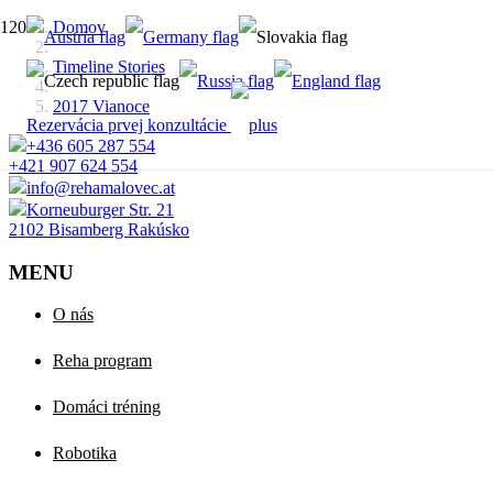
Domov
Timeline Stories
2017 Vianoce
Rezervácia prvej konzultácie
+436 605 287 554
+421 907 624 554
info@rehamalovec.at
Korneuburger Str. 21
2102 Bisamberg Rakúsko
MENU
O nás
Reha program
Domáci tréning
Robotika