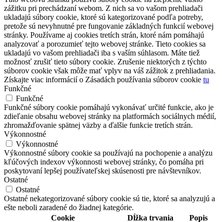
zážitku pri prechádzaní webom. Z nich sa vo vašom prehliadači
ukladajú súbory cookie, ktoré sú kategorizované podľa potreby,
pretože sú nevyhnutné pre fungovanie základných funkcií webovej
stránky. Používame aj cookies tretích strán, ktoré nám pomáhajú
analyzovať a porozumieť tejto webovej stránke. Tieto cookies sa
ukladajú vo vašom prehliadači iba s vaším súhlasom. Máte tiež
možnosť zrušiť tieto súbory cookie. Zrušenie niektorých z týchto
súborov cookie však môže mať vplyv na váš zážitok z prehliadania.
Získajte viac informácií o Zásadách používania súborov cookie
tu
Funkčné
Funkčné
Funkčné súbory cookie pomáhajú vykonávať určité funkcie, ako je
zdieľanie obsahu webovej stránky na platformách sociálnych médií,
zhromažďovanie spätnej väzby a ďalšie funkcie tretích strán.
Výkonnostné
Výkonnostné
Výkonnostné súbory cookie sa používajú na pochopenie a analýzu
kľúčových indexov výkonnosti webovej stránky, čo pomáha pri
poskytovaní lepšej používateľskej skúsenosti pre návštevníkov.
Ostatné
Ostatné
Ostatné nekategorizované súbory cookie sú tie, ktoré sa analyzujú a
ešte neboli zaradené do žiadnej kategórie.
Cookie
Dĺžka trvania
Popis