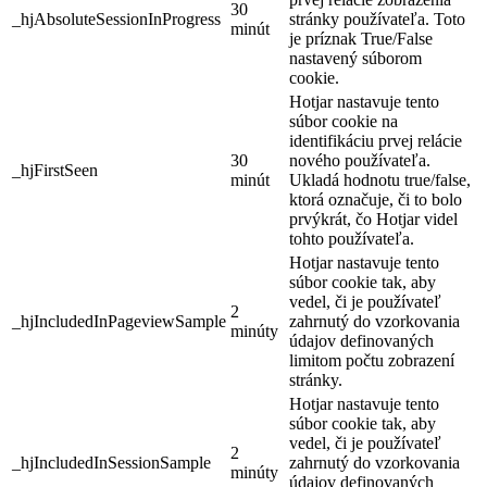
30
_hjAbsoluteSessionInProgress
stránky používateľa. Toto
minút
je príznak True/False
nastavený súborom
cookie.
Hotjar nastavuje tento
súbor cookie na
identifikáciu prvej relácie
30
nového používateľa.
_hjFirstSeen
minút
Ukladá hodnotu true/false,
ktorá označuje, či to bolo
prvýkrát, čo Hotjar videl
tohto používateľa.
Hotjar nastavuje tento
súbor cookie tak, aby
vedel, či je používateľ
2
_hjIncludedInPageviewSample
zahrnutý do vzorkovania
minúty
údajov definovaných
limitom počtu zobrazení
stránky.
Hotjar nastavuje tento
súbor cookie tak, aby
vedel, či je používateľ
2
_hjIncludedInSessionSample
zahrnutý do vzorkovania
minúty
údajov definovaných