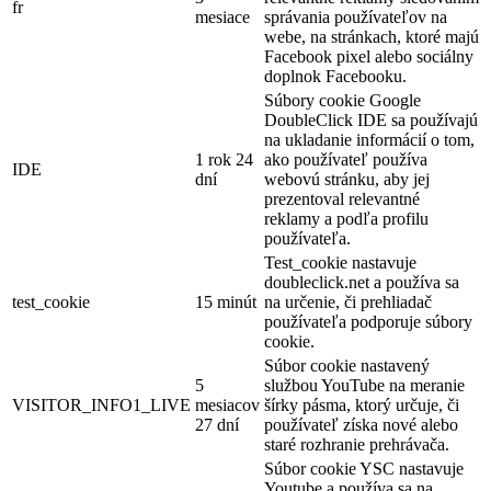
fr
mesiace
správania používateľov na
webe, na stránkach, ktoré majú
Facebook pixel alebo sociálny
doplnok Facebooku.
Súbory cookie Google
DoubleClick IDE sa používajú
na ukladanie informácií o tom,
1 rok 24
ako používateľ používa
IDE
dní
webovú stránku, aby jej
prezentoval relevantné
reklamy a podľa profilu
používateľa.
Test_cookie nastavuje
doubleclick.net a používa sa
test_cookie
15 minút
na určenie, či prehliadač
používateľa podporuje súbory
cookie.
Súbor cookie nastavený
5
službou YouTube na meranie
VISITOR_INFO1_LIVE
mesiacov
šírky pásma, ktorý určuje, či
27 dní
používateľ získa nové alebo
staré rozhranie prehrávača.
Súbor cookie YSC nastavuje
Youtube a používa sa na