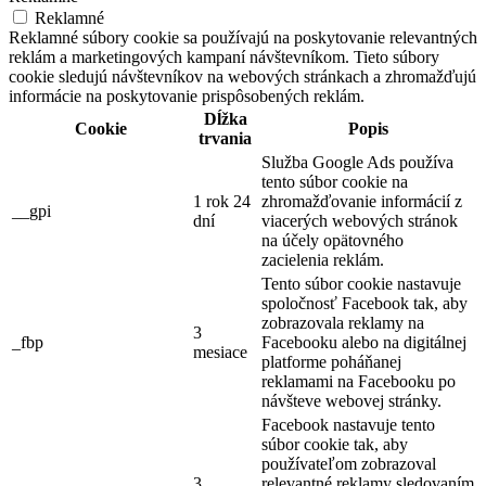
Reklamné
Reklamné súbory cookie sa používajú na poskytovanie relevantných
reklám a marketingových kampaní návštevníkom. Tieto súbory
cookie sledujú návštevníkov na webových stránkach a zhromažďujú
informácie na poskytovanie prispôsobených reklám.
Dĺžka
Cookie
Popis
trvania
Služba Google Ads používa
tento súbor cookie na
1 rok 24
zhromažďovanie informácií z
__gpi
dní
viacerých webových stránok
na účely opätovného
zacielenia reklám.
Tento súbor cookie nastavuje
spoločnosť Facebook tak, aby
zobrazovala reklamy na
3
_fbp
Facebooku alebo na digitálnej
mesiace
platforme poháňanej
reklamami na Facebooku po
návšteve webovej stránky.
Facebook nastavuje tento
súbor cookie tak, aby
používateľom zobrazoval
3
relevantné reklamy sledovaním