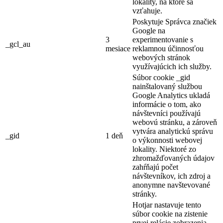
lokality, na ktoré sa
vzťahuje.
Poskytuje Správca značiek
Google na
3
experimentovanie s
_gcl_au
mesiace
reklamnou účinnosťou
webových stránok
využívajúcich ich služby.
Súbor cookie _gid
nainštalovaný službou
Google Analytics ukladá
informácie o tom, ako
návštevníci používajú
webovú stránku, a zároveň
vytvára analytickú správu
_gid
1 deň
o výkonnosti webovej
lokality. Niektoré zo
zhromažďovaných údajov
zahŕňajú počet
návštevníkov, ich zdroj a
anonymne navštevované
stránky.
Hotjar nastavuje tento
súbor cookie na zistenie
prvej relácie zobrazenia