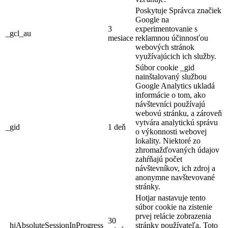
Poskytuje Správca značiek
Google na
3
experimentovanie s
_gcl_au
mesiace
reklamnou účinnosťou
webových stránok
využívajúcich ich služby.
Súbor cookie _gid
nainštalovaný službou
Google Analytics ukladá
informácie o tom, ako
návštevníci používajú
webovú stránku, a zároveň
vytvára analytickú správu
_gid
1 deň
o výkonnosti webovej
lokality. Niektoré zo
zhromažďovaných údajov
zahŕňajú počet
návštevníkov, ich zdroj a
anonymne navštevované
stránky.
Hotjar nastavuje tento
súbor cookie na zistenie
prvej relácie zobrazenia
30
_hjAbsoluteSessionInProgress
stránky používateľa. Toto