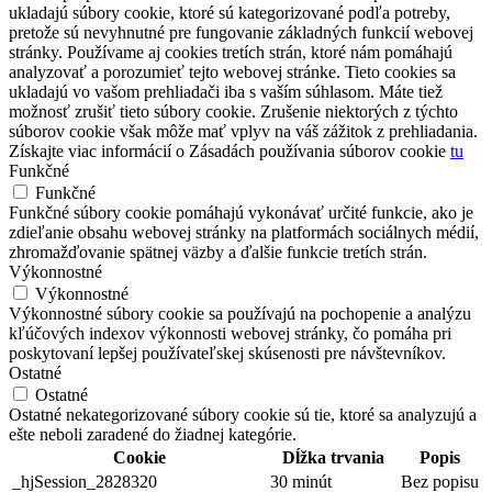
ukladajú súbory cookie, ktoré sú kategorizované podľa potreby,
pretože sú nevyhnutné pre fungovanie základných funkcií webovej
stránky. Používame aj cookies tretích strán, ktoré nám pomáhajú
analyzovať a porozumieť tejto webovej stránke. Tieto cookies sa
ukladajú vo vašom prehliadači iba s vaším súhlasom. Máte tiež
možnosť zrušiť tieto súbory cookie. Zrušenie niektorých z týchto
súborov cookie však môže mať vplyv na váš zážitok z prehliadania.
Získajte viac informácií o Zásadách používania súborov cookie
tu
Funkčné
Funkčné
Funkčné súbory cookie pomáhajú vykonávať určité funkcie, ako je
zdieľanie obsahu webovej stránky na platformách sociálnych médií,
zhromažďovanie spätnej väzby a ďalšie funkcie tretích strán.
Výkonnostné
Výkonnostné
Výkonnostné súbory cookie sa používajú na pochopenie a analýzu
kľúčových indexov výkonnosti webovej stránky, čo pomáha pri
poskytovaní lepšej používateľskej skúsenosti pre návštevníkov.
Ostatné
Ostatné
Ostatné nekategorizované súbory cookie sú tie, ktoré sa analyzujú a
ešte neboli zaradené do žiadnej kategórie.
Cookie
Dĺžka trvania
Popis
_hjSession_2828320
30 minút
Bez popisu