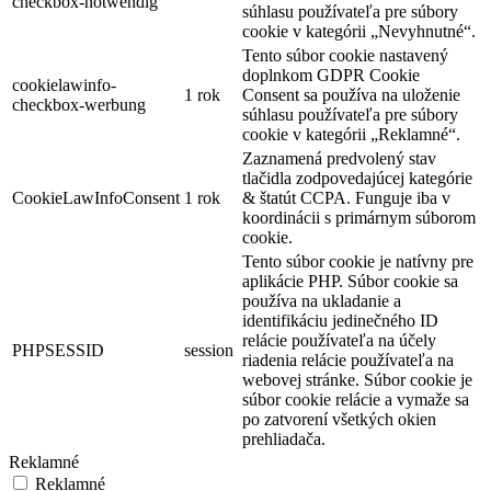
checkbox-notwendig
súhlasu používateľa pre súbory
cookie v kategórii „Nevyhnutné“.
Tento súbor cookie nastavený
doplnkom GDPR Cookie
cookielawinfo-
1 rok
Consent sa používa na uloženie
checkbox-werbung
súhlasu používateľa pre súbory
cookie v kategórii „Reklamné“.
Zaznamená predvolený stav
tlačidla zodpovedajúcej kategórie
CookieLawInfoConsent
1 rok
& štatút CCPA. Funguje iba v
koordinácii s primárnym súborom
cookie.
Tento súbor cookie je natívny pre
aplikácie PHP. Súbor cookie sa
používa na ukladanie a
identifikáciu jedinečného ID
relácie používateľa na účely
PHPSESSID
session
riadenia relácie používateľa na
webovej stránke. Súbor cookie je
súbor cookie relácie a vymaže sa
po zatvorení všetkých okien
prehliadača.
Reklamné
Reklamné