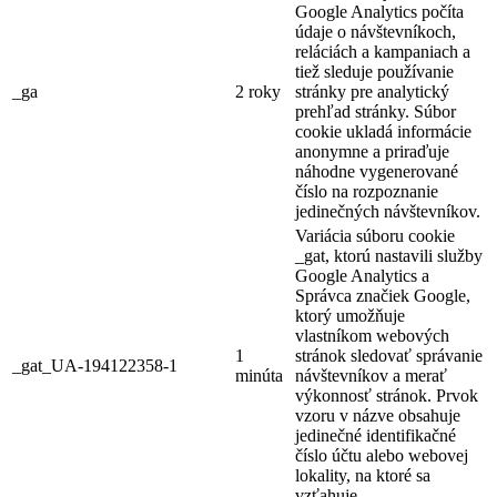
Google Analytics počíta
údaje o návštevníkoch,
reláciách a kampaniach a
tiež sleduje používanie
_ga
2 roky
stránky pre analytický
prehľad stránky. Súbor
cookie ukladá informácie
anonymne a priraďuje
náhodne vygenerované
číslo na rozpoznanie
jedinečných návštevníkov.
Variácia súboru cookie
_gat, ktorú nastavili služby
Google Analytics a
Správca značiek Google,
ktorý umožňuje
vlastníkom webových
1
stránok sledovať správanie
_gat_UA-194122358-1
minúta
návštevníkov a merať
výkonnosť stránok. Prvok
vzoru v názve obsahuje
jedinečné identifikačné
číslo účtu alebo webovej
lokality, na ktoré sa
vzťahuje.