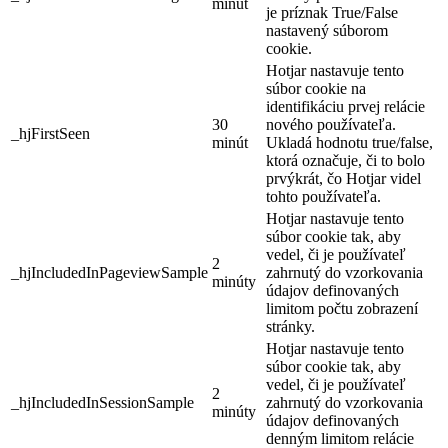
minút
je príznak True/False
nastavený súborom
cookie.
Hotjar nastavuje tento
súbor cookie na
identifikáciu prvej relácie
30
nového používateľa.
_hjFirstSeen
minút
Ukladá hodnotu true/false,
ktorá označuje, či to bolo
prvýkrát, čo Hotjar videl
tohto používateľa.
Hotjar nastavuje tento
súbor cookie tak, aby
vedel, či je používateľ
2
_hjIncludedInPageviewSample
zahrnutý do vzorkovania
minúty
údajov definovaných
limitom počtu zobrazení
stránky.
Hotjar nastavuje tento
súbor cookie tak, aby
vedel, či je používateľ
2
_hjIncludedInSessionSample
zahrnutý do vzorkovania
minúty
údajov definovaných
denným limitom relácie