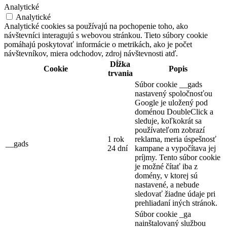
Analytické
Analytické
Analytické cookies sa používajú na pochopenie toho, ako
návštevníci interagujú s webovou stránkou. Tieto súbory cookie
pomáhajú poskytovať informácie o metrikách, ako je počet
návštevníkov, miera odchodov, zdroj návštevnosti atď.
Dĺžka
Cookie
Popis
trvania
Súbor cookie __gads
nastavený spoločnosťou
Google je uložený pod
doménou DoubleClick a
sleduje, koľkokrát sa
používateľom zobrazí
1 rok
reklama, meria úspešnosť
__gads
24 dní
kampane a vypočítava jej
príjmy. Tento súbor cookie
je možné čítať iba z
domény, v ktorej sú
nastavené, a nebude
sledovať žiadne údaje pri
prehliadaní iných stránok.
Súbor cookie _ga
nainštalovaný službou