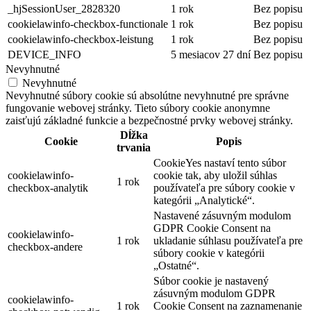
_hjSessionUser_2828320
1 rok
Bez popisu
cookielawinfo-checkbox-functionale
1 rok
Bez popisu
cookielawinfo-checkbox-leistung
1 rok
Bez popisu
DEVICE_INFO
5 mesiacov 27 dní
Bez popisu
Nevyhnutné
Nevyhnutné
Nevyhnutné súbory cookie sú absolútne nevyhnutné pre správne
fungovanie webovej stránky. Tieto súbory cookie anonymne
zaisťujú základné funkcie a bezpečnostné prvky webovej stránky.
Dĺžka
Cookie
Popis
trvania
CookieYes nastaví tento súbor
cookielawinfo-
cookie tak, aby uložil súhlas
1 rok
checkbox-analytik
používateľa pre súbory cookie v
kategórii „Analytické“.
Nastavené zásuvným modulom
GDPR Cookie Consent na
cookielawinfo-
1 rok
ukladanie súhlasu používateľa pre
checkbox-andere
súbory cookie v kategórii
„Ostatné“.
Súbor cookie je nastavený
zásuvným modulom GDPR
cookielawinfo-
1 rok
Cookie Consent na zaznamenanie