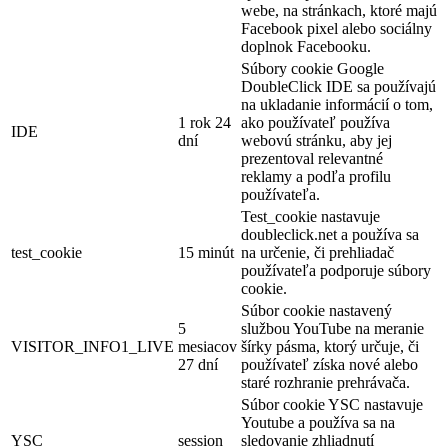
webe, na stránkach, ktoré majú
Facebook pixel alebo sociálny
doplnok Facebooku.
Súbory cookie Google
DoubleClick IDE sa používajú
na ukladanie informácií o tom,
1 rok 24
ako používateľ používa
IDE
dní
webovú stránku, aby jej
prezentoval relevantné
reklamy a podľa profilu
používateľa.
Test_cookie nastavuje
doubleclick.net a používa sa
test_cookie
15 minút
na určenie, či prehliadač
používateľa podporuje súbory
cookie.
Súbor cookie nastavený
5
službou YouTube na meranie
VISITOR_INFO1_LIVE
mesiacov
šírky pásma, ktorý určuje, či
27 dní
používateľ získa nové alebo
staré rozhranie prehrávača.
Súbor cookie YSC nastavuje
Youtube a používa sa na
YSC
session
sledovanie zhliadnutí